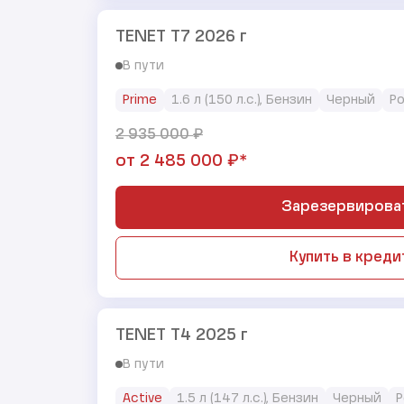
TENET T7 2026 г
В пути
Prime
1.6 л (150 л.с.), Бензин
Черный
Р
₽
2 935 000
₽*
от
2 485 000
Зарезервирова
Купить в креди
TENET T4 2025 г
В пути
Active
1.5 л (147 л.с.), Бензин
Черный
Р