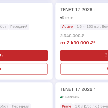
TENET T7 2026 г
В пути
обот
Передний
Active
1.6 л (150 л.с.), Бе
₽
2 940 000
₽*
от
2 490 000
ть
З
т
TENET T7 2026 г
В наличии
обот
Передний
Prime
1.6 л (150 л.с.), Бе