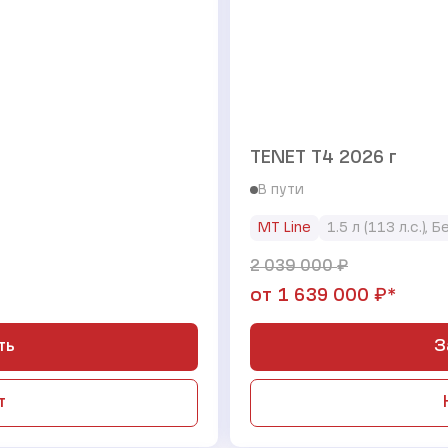
TENET T4 2026 г
В пути
MT Line
1.5 л (113 л.с.), 
₽
2 039 000
₽*
от
1 639 000
ть
З
т