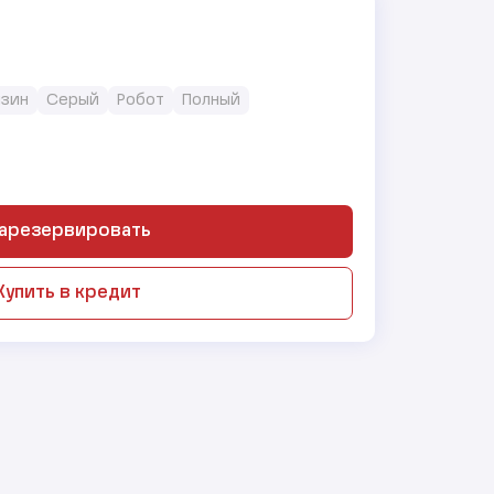
нзин
Серый
Робот
Полный
арезервировать
Купить в кредит