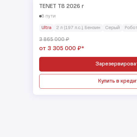
TENET T8 2026 г
В пути
Ultra
2 л (197 л.с.), Бензин
Серый
Робо
₽
3 865 000
₽*
от
3 305 000
Зарезервирова
Купить в креди