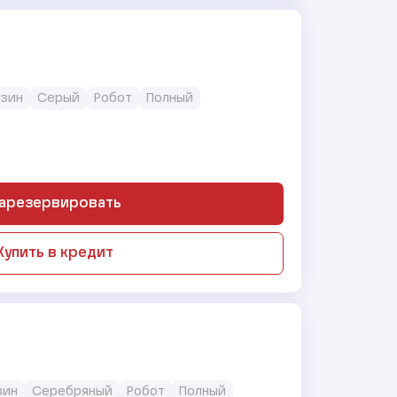
нзин
Серый
Робот
Полный
арезервировать
Купить в кредит
нзин
Серебряный
Робот
Полный