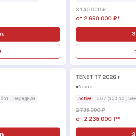
₽
3 140 000
₽*
от
2 690 000
ть
З
т
TENET T7 2026 г
В пути
обот
Передний
Active
1.6 л (150 л.с.), Бе
₽
2 735 000
₽*
от
2 235 000
ть
З