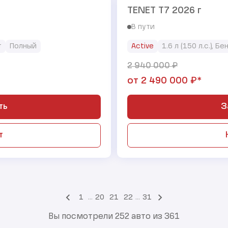
TENET T7 2026 г
В пути
т
Полный
Active
1.6 л (150 л.с.), Бе
₽
2 940 000
₽*
от
2 490 000
ть
З
т
1
...
20
21
22
...
31
Вы посмотрели 252 авто из 361