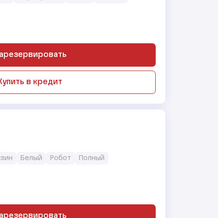
арезервировать
Купить в кредит
нзин
Белый
Робот
Полный
арезервировать