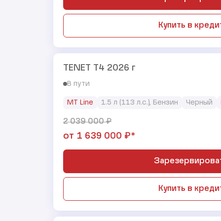
Купить в креди
TENET T4 2026 г
В пути
MT Line
1.5 л (113 л.с.), Бензин
Черный
₽
2 039 000
₽*
от
1 639 000
Зарезервирова
Купить в креди