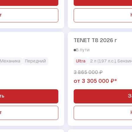
т
TENET T8 2026 г
В пути
Механика
Передний
Ultra
2 л (197 л.с.), Бензи
₽
3 865 000
₽*
от
3 305 000
ть
З
т