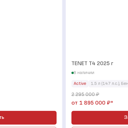
TENET T4 2025 г
В наличии
Active
1.5 л (147 л.с.), Б
₽
2 295 000
₽*
от
1 895 000
ть
З