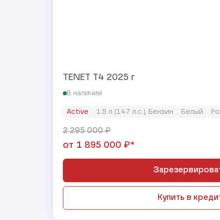
TENET T4 2025 г
В наличии
Active
1.5 л (147 л.с.), Бензин
Белый
Ро
₽
2 295 000
₽*
от
1 895 000
Зарезервирова
Купить в креди