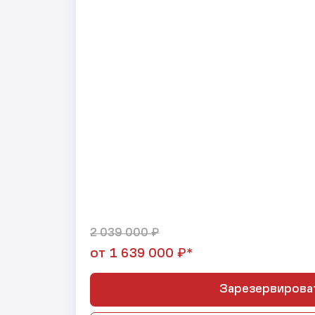
₽
2 039 000
₽*
от
1 639 000
Зарезервирова