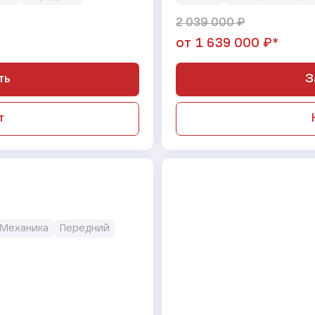
₽
2 039 000
₽*
от
1 639 000
ть
З
т
Механика
Передний