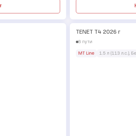
т
TENET T4 2026 г
В пути
MT Line
1.5 л (113 л.с.), 