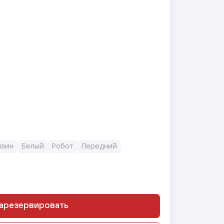
ензин
Белый
Робот
Передний
арезервировать