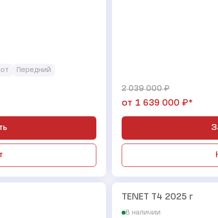
бот
Передний
₽
2 039 000
₽*
от
1 639 000
ть
З
т
TENET T4 2025 г
В наличии