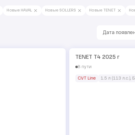
Новые HAVAL
Новые SOLLERS
Новые TENET
Но
Дата появлен
TENET T4 2025 г
В пути
CVT Line
1.5 л (113 л.с.),