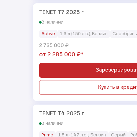
TENET T7 2025 г
В наличии
Active
1.6 л (150 л.с.), Бензин
Серебрян
₽
2 735 000
₽*
от
2 285 000
Зарезервирова
Купить в креди
TENET T4 2025 г
В наличии
Prime
1.5 л (147 л.с.), Бензин
Серый
Ро