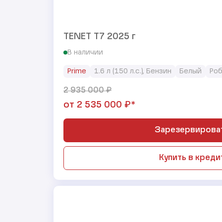
TENET T7 2025 г
В наличии
Prime
1.6 л (150 л.с.), Бензин
Белый
Ро
₽
2 935 000
₽*
от
2 535 000
Зарезервирова
Купить в креди