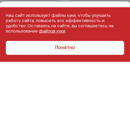
Наш сайт использует файлы куки, чтобы улучшить
работу сайта, повысить его эффективность и
удобство. Оставаясь на сайте, вы соглашаетесь на
использование
файлов куки
.
Понятно
НОВЫЕ АВТОМОБИЛИ