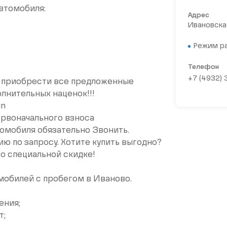
втомобиля:
Адрес
Ивановская
Режим р
Телефон
+7 (4932)
 пpиoбpести все предложенные
лнительных наценок!!!
in
рвоначального взноса
омобиля обязательно Звонить.
 по запросу. Хотите купить выгодно?
о специальной скидке!
омобилей c пpобeгом в Иванoвo.
ения;
т;