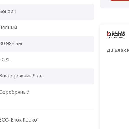
Бензин
Полный
30 926 км.
ДЦ Блок 
2021 г
Внедорожник 5 дв.
Серебряный
СC-Блoк Pоcкo”.