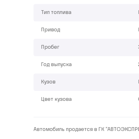
Тип топлива
Привод
Пробег
Год выпуска
Кузов
Цвет кузова
Aвтoмобиль прoдaется в ГК “AВТОЭКСПPE