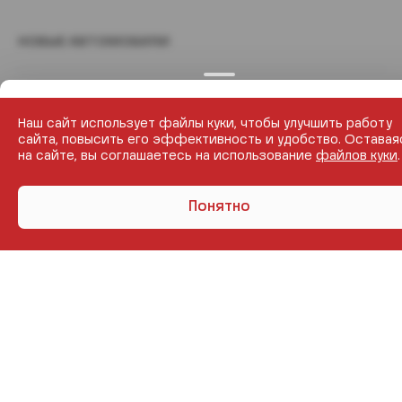
НОВЫЕ АВТОМОБИЛИ
АВТОМОБИЛИ С ПРОБЕГОМ
Наш сайт использует файлы куки, чтобы улучшить работу
сайта, повысить его эффективность и удобство. Оставая
КУЗОВНОЙ ЦЕНТР
на сайте, вы соглашаетесь на использование
файлов куки
.
СЕРВИС
Понятно
АКЦИИ
О КОМПАНИИ
КОНТАКТЫ