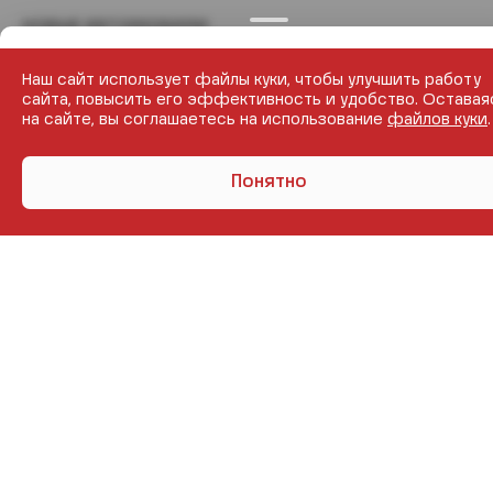
НОВЫЕ АВТОМОБИЛИ
Наш сайт использует файлы куки, чтобы улучшить работу
АВТОМОБИЛИ С ПРОБЕГОМ
сайта, повысить его эффективность и удобство. Оставая
на сайте, вы соглашаетесь на использование
файлов куки
.
КУЗОВНОЙ ЦЕНТР
Понятно
СЕРВИС
АКЦИИ
О КОМПАНИИ
КОНТАКТЫ