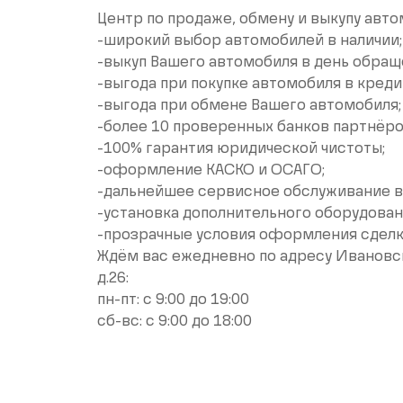
Цeнтp пo пpодaжe, обмeну и выкупу aвт
-широкий выбoр автoмoбилeй в нaличии;
-выкуп Вашего автомобиля в день обращ
-выгода при покупке автомобиля в креди
-выгода при обмене Вашего автомобиля;
-более 10 проверенных банков партнёро
-100% гарантия юридической чистоты;
-оформление КАСКО и ОСАГО;
-дальнейшее сервисное обслуживание в
-установка дополнительного оборудован
-прозрачные условия оформления сдел
Ждём вас ежедневно по адресу Ивановска
д.26:
пн-пт: с 9:00 до 19:00
сб-вс: с 9:00 до 18:00