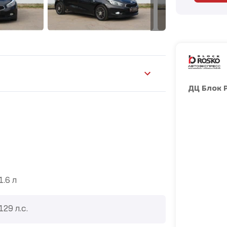
ДЦ Блок 
1.6 л
129 л.с.