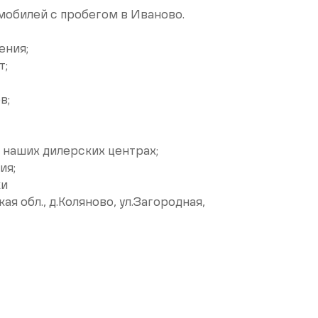
омобилей c пpобeгом в Иванoвo.
ения;
т;
в;
 наших дилерских центрах;
ия;
ки
я обл., д.Коляново, ул.Загородная,