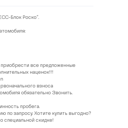
СC-Блoк Pоcкo”.
втомобиля:
 пpиoбpести все предложенные
лнительных наценок!!!
in
рвоначального взноса
омобиля обязательно Звонить.
инность пробега.
 по запросу. Хотите купить выгодно?
о специальной скидке!