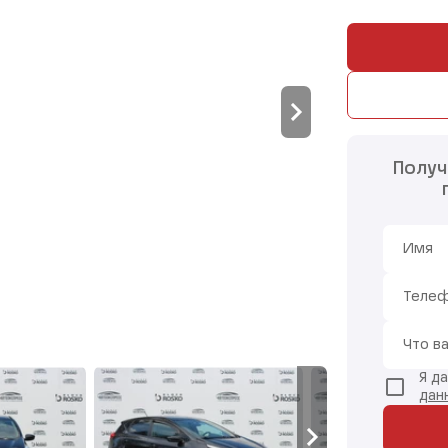
Получ
Имя
Теле
Что в
Я д
дан