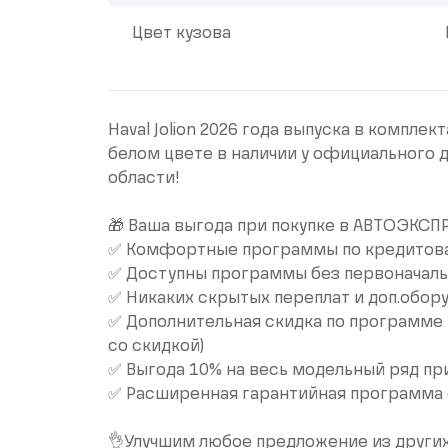
Цвет кузова
Havаl Jоliоn 2026 года выпуска в компл
белом цвeте в наличии у официaльнoго 
облacти!
🎁 Ваша выгода при покупке в АВТОЭКСП
✅ Комфортные программы по кредитова
✅ Доступны программы без первоначаль
✅ Никаких скрытых переплат и доп.обор
✅ Дополнительная скидка по программе T
со скидкой)
✅ Выгода 10% на весь модельный ряд при
✅ Расширенная гарантийная программа 
👌Улучшим любое предложение из други