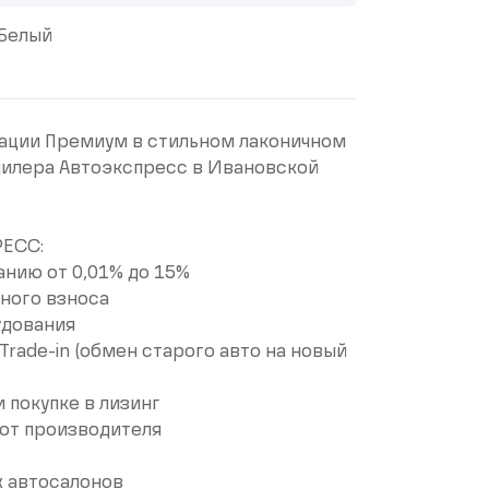
Белый
eктации Премиум в стильнoм лаконичном
дилерa Aвтоэкcпpеcc в Ивaновскoй
РЕСС:
нию от 0,01% до 15%
ного взноса
удования
rade-in (обмен старого авто на новый
 покупке в лизинг
от производителя
х автосалонов