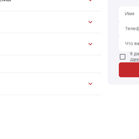
Имя
Теле
Что в
Я д
дан