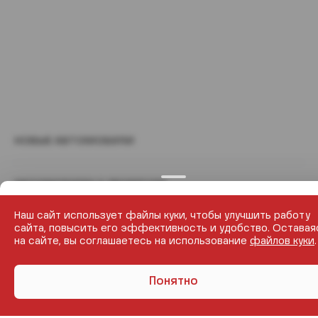
НОВЫЕ АВТОМОБИЛИ
АВТОМОБИЛИ С ПРОБЕГОМ
Наш сайт использует файлы куки, чтобы улучшить работу
КУЗОВНОЙ ЦЕНТР
сайта, повысить его эффективность и удобство. Оставая
на сайте, вы соглашаетесь на использование
файлов куки
.
СЕРВИС
Понятно
АКЦИИ