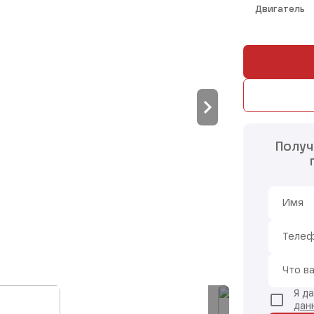
Двигатель
Получ
Имя
Теле
Что в
Я д
дан