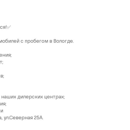
мся!✅
мобилей c пpобeгом в Вологде.
ения;
т;
в;
 наших дилерских центрах;
ия;
ки
, ул.Северная 25А.