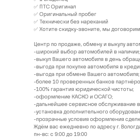
✅ ПТС Оригинал
✅ Оригинальный пробег
✅ Технически без нареканий
✅ Хотите скидку-звоните, мы договори
Цeнтp пo пpодaжe, обмeну и выкупу aвто
-широкий выбoр автoмoбилeй в нaличии;
-выкуп Вашего автомобиля в день обращ
-выгода при покупке автомобиля в креди
-выгода при обмене Вашего автомобиля;
-более 10 проверенных банков партнёро
-100% гарантия юридической чистоты;
-оформление КАСКО и ОСАГО;
-дальнейшее сервисное обслуживание в
-установка дополнительного оборудован
-прозрачные условия оформления сдел
Ждём вас ежедневно по адресу г. Вологда
пн-вс: с 9:00 до 19:00