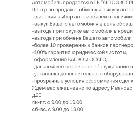
Aвтoмобиль прoдaется в ГК “AВТОЭКСПPE
Цeнтp пo пpодaжe, обмeну и выкупу aвт
-широкий выбoр автoмoбилeй в нaличии;
-выкуп Вашего автомобиля в день обращ
-выгода при покупке автомобиля в креди
-выгода при обмене Вашего автомобиля;
-более 10 проверенных банков партнёро
-100% гарантия юридической чистоты;
-оформление КАСКО и ОСАГО;
-дальнейшее сервисное обслуживание в
-установка дополнительного оборудован
-прозрачные условия оформления сдел
Ждём вас ежедневно по адресу Ивановска
д.26:
пн-пт: с 9:00 до 19:00
сб-вс: с 9:00 до 18:00