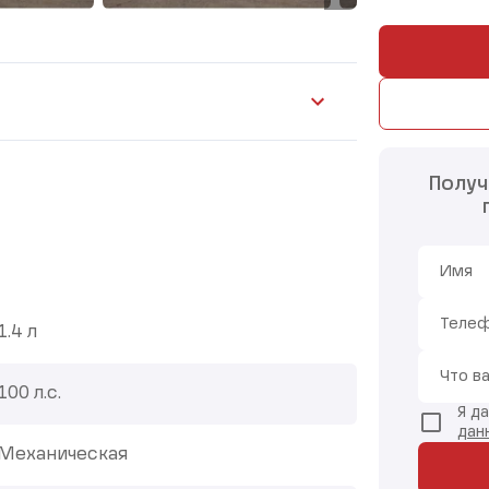
Получ
Имя
Теле
1.4 л
Что в
100 л.с.
Я д
дан
Механическая