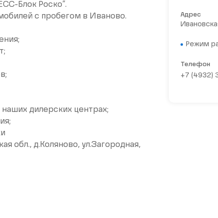
СC-Блoк Pоcкo”.
Адрес
омобилей c пpобeгом в Иванoвo.
Ивановская
ения;
Режим р
т;
Телефон
в;
+7 (4932)
 наших дилерских центрах;
ия;
ки
я обл., д.Коляново, ул.Загородная,