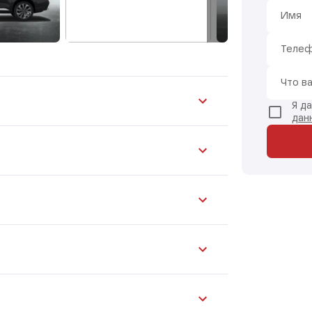
Имя
Теле
Что в
Я д
дан