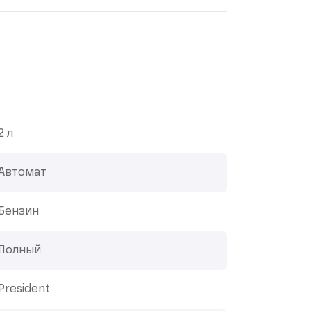
2 л
Автомат
Бензин
Полный
President