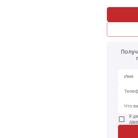
Получ
Имя
Теле
Что в
Я д
дан