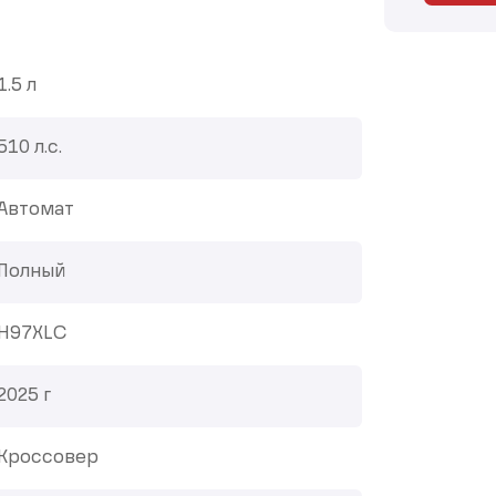
1.5 л
510 л.с.
Автомат
Полный
H97XLC
2025 г
Кроссовер