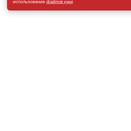
использование
файлов куки
.
НОВЫЕ АВТОМОБИЛИ
АВТОМОБИЛИ С ПРО
ПРАВОВАЯ ИНФОРМАЦИЯ