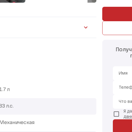
Получ
Имя
Теле
1.7 л
Что в
83 л.с.
Я д
дан
Механическая