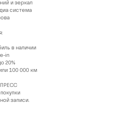
ний и зеркал
диа система
зова
:
иль в наличии
e-in
до 20%
или 100 000 км
КСПРЕСС
 покупки
ной записи.