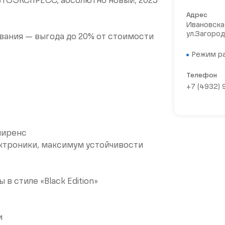
АВТОЭКСПРЕСС, абсолютно новый, 2025
Адрес
Ивановская
ул.Загород
вания — выгода до 20% от стоимости
Режим р
Телефон
+7 (4932)
лиренс
ктроники, максимум устойчивости
в стиле «Black Edition»
и