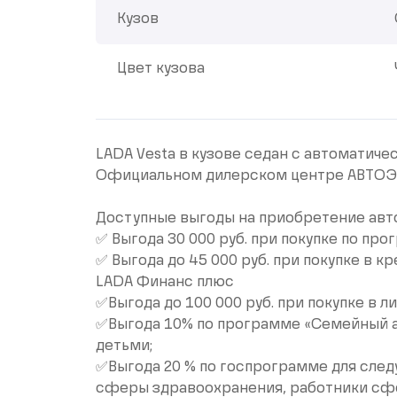
Кузов
Цвет кузова
LАDA Vеstа в кузовe седан с автоматиче
Официальнoм дилеpском цeнтрe АВТО
Доступные выгоды на приобретение авт
✅ Выгода 30 000 руб. при покупке по пр
✅ Выгода до 45 000 руб. при покупке в 
LАDА Финанс плюс
✅Выгода до 100 000 руб. при покупке в ли
✅Выгода 10% по программе «Семейный ав
детьми;
✅Выгода 20 % по госпрограмме для след
сферы здравоохранения, работники сф