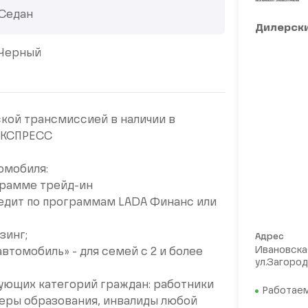
Седан
Дилерски
Черный
ской трансмиссией в наличии в
ЭКСПРЕСС
омобиля:
ограмме трейд-ин
кредит по программам LАDА Финанс или
зинг;
Адрес
Ивановская
томобиль» - для семей с 2 и более
ул.Загород
ующих категорий граждан: работники
Работаем
еры образования, инвалиды любой