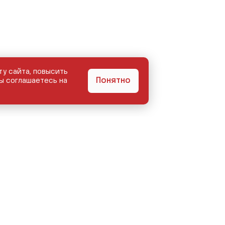
ту сайта, повысить
Понятно
ы соглашаетесь на
БЕГОМ
КУЗОВНОЙ ЦЕНТР
СЕРВИС
АКЦИИ
О КОМПАНИИ
КОНТ