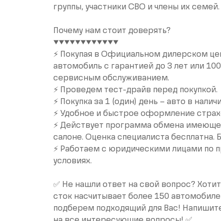
группы, участники СВО и члены их семей.
Почему нам стоит доверять?
▼▼▼▼▼▼▼▼▼▼▼▼
⚡️ Покупая в Официальном дилерском це
автомобиль с гарантией до 3 лет или 10
сервисным обслуживанием.
⚡️ Проведем тест-драйв перед покупкой.
⚡️ Покупка за 1 (один) день – авто в наличи
⚡️ Удобное и быстрое оформление стра
⚡️ Действует программа обмена имеющег
салоне. Оценка специалиста бесплатна. 
⚡️ Работаем с юридическими лицами по 
условиях.
✅ Не нашли ответ на свой вопрос? Хоти
сток насчитывает более 150 автомобиле
подберем подходящий для Вас! Напишит
на все интересующие вопросы! ✅