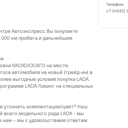
Телефон
+7 (4932)
нтре Автоэкспресс Вы покупаете
0 000 км пробега и дальнейшим
и.
ховки КАСКО/ОСАГО на месте.
ося автомобиля на новый (трейд-ин) в
Более выгодные условия покупки LАDА.
программе LАDА Лизинг на специальных
те уточнить комплектацию/цвет? Наш
й всего модельного ряда LАDА - мы
е нам – мы с удовольствием ответим