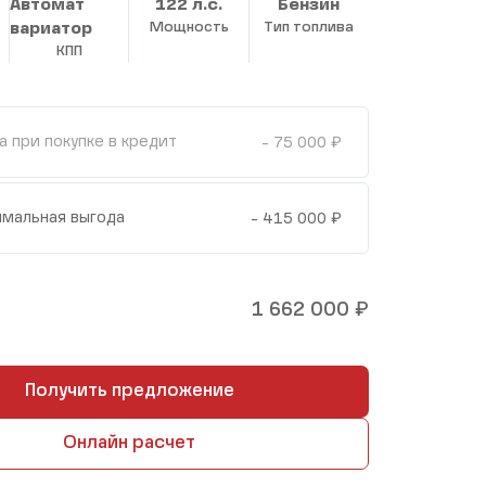
Автомат
122 л.с.
Бензин
вариатор
Мощность
Тип топлива
КПП
₽
а при покупке в кредит
- 75 000
₽
мальная выгода
- 415 000
₽
1 662 000
Получить предложение
Онлайн расчет