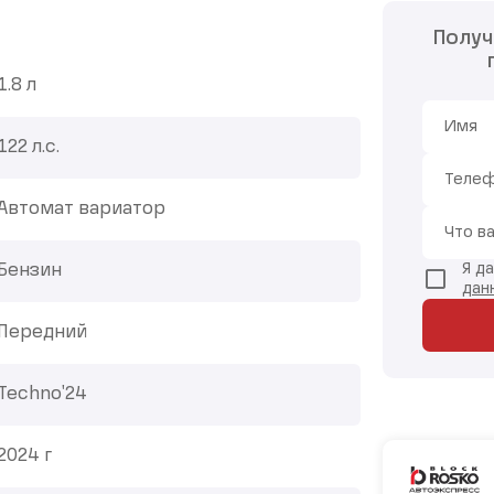
Получ
1.8 л
Имя
122 л.с.
Теле
Автомат вариатор
Что в
Я д
Бензин
дан
Передний
Techno'24
2024 г