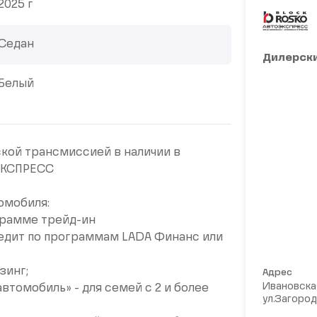
2025 г
Седан
Дилерски
Белый
ской трансмиссией в наличии в
ЭКСПРЕСС
омобиля:
ограмме трейд-ин
кредит по программам LАDА Финанс или
зинг;
Адрес
Ивановская
томобиль» - для семей с 2 и более
ул.Загород