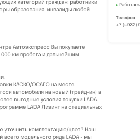
ующих категорий граждан: работники
Работаем
еры образования, инвалиды любой
Телефон
+7 (4932)
нтре Автоэкспресс Вы покупаете
0 000 км пробега и дальнейшим
и.
ховки КАСКО/ОСАГО на месте.
ося автомобиля на новый (трейд-ин) в
Более выгодные условия покупки LАDА.
программе LАDА Лизинг на специальных
те уточнить комплектацию/цвет? Наш
й всего модельного ряда LАDА - мы