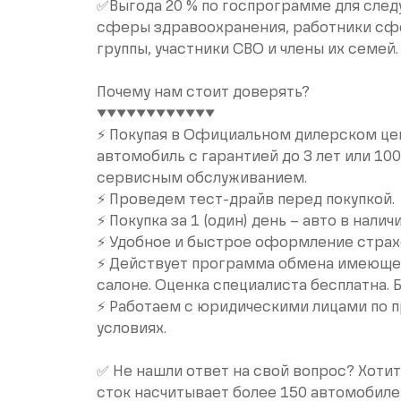
✅Выгода 20 % по госпрограмме для след
сферы здравоохранения, работники сф
группы, участники СВО и члены их семей.
Почему нам стоит доверять?
▼▼▼▼▼▼▼▼▼▼▼▼
⚡️ Покупая в Официальном дилерском це
автомобиль с гарантией до 3 лет или 10
сервисным обслуживанием.
⚡️ Проведем тест-драйв перед покупкой.
⚡️ Покупка за 1 (один) день – авто в наличи
⚡️ Удобное и быстрое оформление стра
⚡️ Действует программа обмена имеющег
салоне. Оценка специалиста бесплатна. 
⚡️ Работаем с юридическими лицами по 
условиях.
✅ Не нашли ответ на свой вопрос? Хоти
сток насчитывает более 150 автомобиле