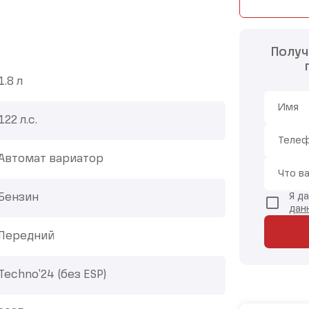
Получ
1.8 л
Имя
122 л.с.
Теле
Автомат вариатор
Что в
Я д
Бензин
дан
Передний
Techno'24 (без ESP)