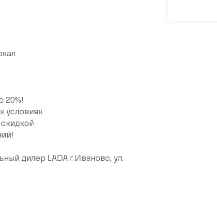
ркал
о 20%!
х условиях
 скидкой
ний!
ый дилер LADA г.Иваново, ул.