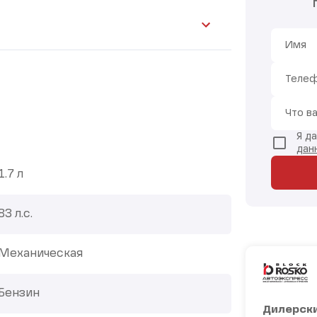
Имя
Теле
Что в
Я д
дан
1.7 л
83 л.с.
Механическая
Бензин
Дилерски