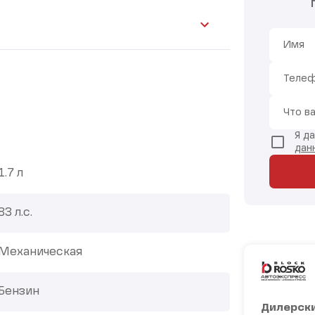
Имя
Теле
Что в
Я д
дан
1.7 л
83 л.с.
Механическая
Бензин
Дилерски