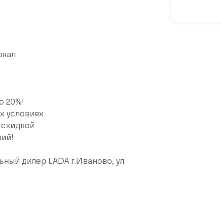
ркал
о 20%!
х условиях
 скидкой
ний!
ый дилер LADA г.Иваново, ул.