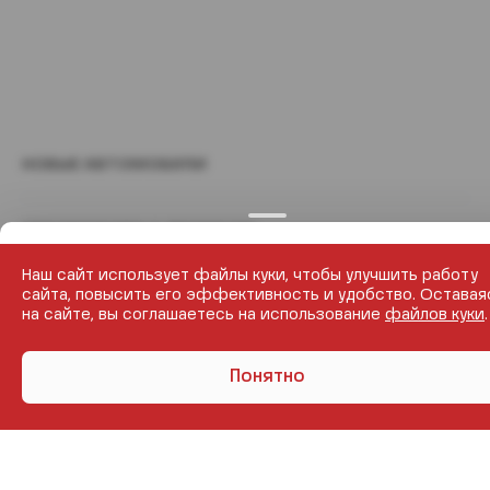
НОВЫЕ АВТОМОБИЛИ
АВТОМОБИЛИ С ПРОБЕГОМ
Наш сайт использует файлы куки, чтобы улучшить работу
сайта, повысить его эффективность и удобство. Оставая
КУЗОВНОЙ ЦЕНТР
на сайте, вы соглашаетесь на использование
файлов куки
.
СЕРВИС
Понятно
АКЦИИ