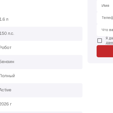
Имя
Теле
1.6 л
Что в
150 л.с.
Я д
дан
Робот
Бензин
Полный
Active
2026 г