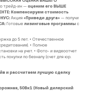
•
ВЫСОКАЯ ОЦЕНКА ВАШЕГО
по трейд-ин —
оценим его ВЫШЕ
ЕНТЕ:
Компенсируем стоимость
НУС:
Акция
«Приведи друга»
— получи
СА:
Готовые
лизинговые программы
с
ржка до 5 лет. • Отечественное
редитования). • Полное
тановки на учет. • Фото- и видеоотчет
ь покупки по безналу (счет для юр.
йв и рассчитаем лучшую сделку
одорожная, 50Вк1 (Новый дилерский