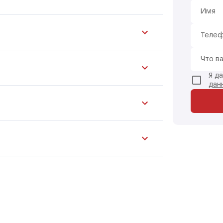
Имя
Теле
Что в
Я д
дан