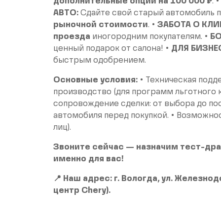
дополнительные опции на 100 000 ₽
. 
АВТО:
Сдайте свой старый автомобиль 
рыночной стоимости
. •
ЗАБОТА О КЛИ
проезда
иногородним покупателям. •
БО
ценный подарок от салона! •
ДЛЯ БИЗНЕ
быстрым одобрением.
Основные условия:
• Техническая подде
производство (для программ льготного к
сопровождение сделки: от выбора до пос
автомобиля перед покупкой. • Возможност
лиц).
Звоните сейчас — назначим тест-дра
именно для вас!
📍 Наш адрес: г. Вологда, ул. Железн
центр Chery).