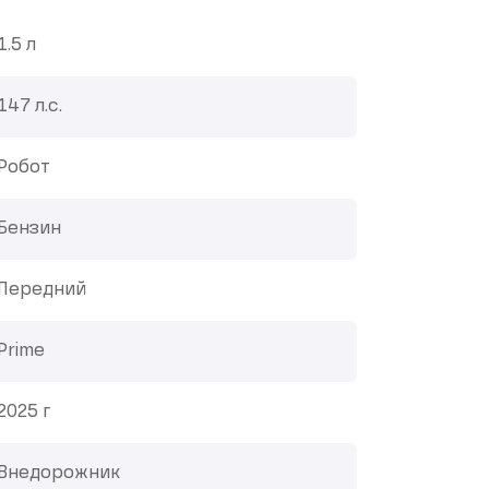
1.5 л
147 л.с.
Робот
Бензин
Передний
Prime
2025 г
Внедорожник