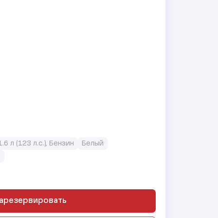
1.6 л (123 л.с.), Бензин
Белый
й
арезервировать