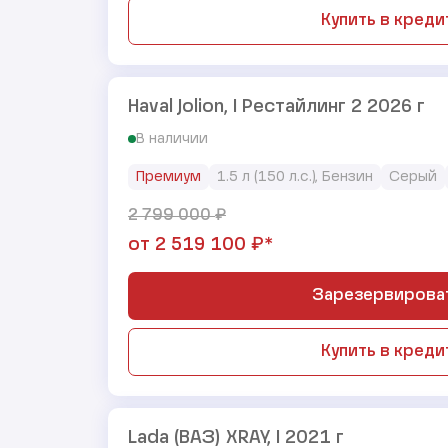
Купить в креди
Haval Jolion, I Рестайлинг 2 2026 г
В наличии
Премиум
1.5 л (150 л.с.), Бензин
Серый
₽
2 799 000
₽*
от
2 519 100
Зарезервирова
Купить в креди
Lada (ВАЗ) XRAY, I 2021 г