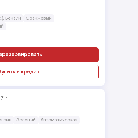
с.), Бензин
Оранжевый
ый
арезервировать
Купить в кредит
7 г
Бензин
Зеленый
Автоматическая