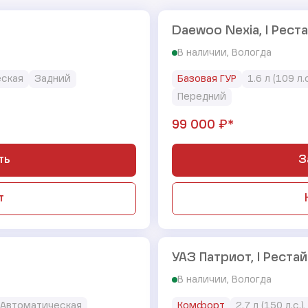
Daewoo Nexia, I Рест
В наличии, Вологда
ская
Задний
Базовая ГУР
1.6 л (109 л.
Передний
₽*
99 000
ть
З
т
УАЗ Патриот, I Рестай
В наличии, Вологда
Автоматическая
Комфорт
2.7 л (150 л.с.)