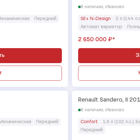
В наличии, Иваново
еханическая
Передний
SE+ N-Design
2 л (144 л.
Автомат вариатор
Полн
₽*
2 650 000
ть
З
т
Renault Sandero, II 201
В наличии, Иваново
Механическая
Передний
Confort
1.6 л (102 л.с.), 
Передний