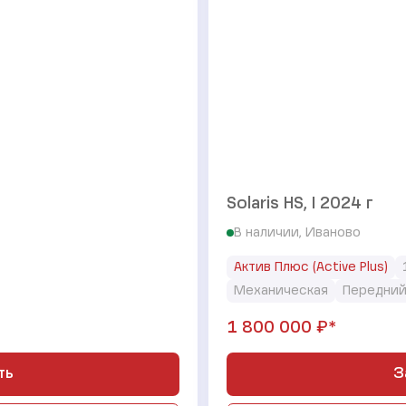
Solaris HS, I 2024 г
В наличии, Иваново
Актив Плюс (Active Plus)
Механическая
Передни
₽*
1 800 000
ть
З