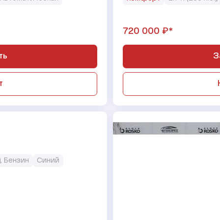
₽*
720 000
ть
З
т
.), Бензин
Синий