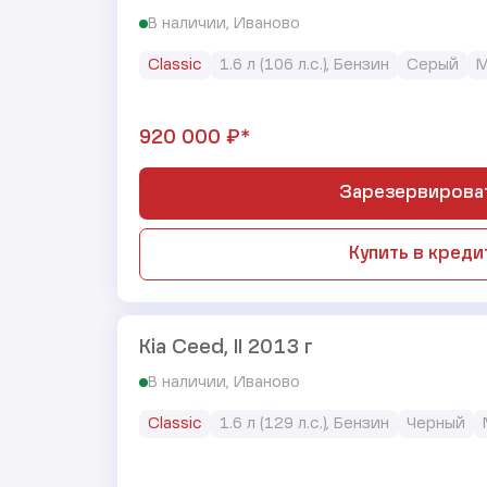
В наличии, Иваново
Classic
1.6 л (106 л.с.), Бензин
Серый
М
₽*
920 000
Зарезервирова
Купить в креди
Kia Ceed, II 2013 г
В наличии, Иваново
Classic
1.6 л (129 л.с.), Бензин
Черный