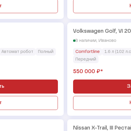
т
Volkswagen Golf, VI 2
В наличии, Иваново
Автомат робот
Полный
Comfortline
1.6 л (102 л.с
Передний
₽*
550 000
ть
З
т
Nissan X-Trail, III Рес