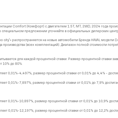
ктации Comfort (Комфорт) с двигателем 1.5Т, MT, 2WD, 2024 года прои
о специальном предложении уточняйте в официальных дилерских центрах 
o city¹» распространяется на новые автомобили Бренда HAVAL модели Da
ода производства (всех комплектаций). Диапазон полной стоимости потреб
итывается для каждой процентной ставки. Размер процентной ставки зав
от 10% до 80%.
яет 0,01%-4,497%, размер процентной ставки от 0,01% до 4,4% - достиг
яет 0,01%-7,897%, размер процентной ставки от 0,01% до 7,9% достигае
яет 0,01%-10,897%, размер процентной ставки от 0,01% до 10,9% достиг
яет 0,01%-12,197%, размер процентной ставки от 0,01% до 12,2% достиг