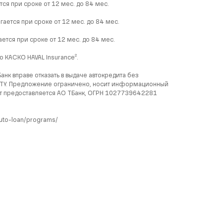
ся при сроке от 12 мес. до 84 мес.
ается при сроке от 12 мес. до 84 мес.
ется при сроке от 12 мес. до 84 мес.
 КАСКО HAVAL Insurance².
нк вправе отказать в выдаче автокредита без
 CITY. Предложение ограничено, носит информационный
ит предоставляется АО ТБанк, ОГРН 1027739642281
auto-loan/programs/