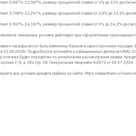
яет 0,987%-12,997%, размер процентной ставки от 1% до 13% достигает
яет 3,798%-13,297%, размер процентной ставки от 3,8% до 13,3% достиг
яет 5,987%-14,197%, размер процентной ставки от 6% до 14,2% достига
омобиля. Указанные условия действуют при оформлении страхования по
ловия и тарифы могут быть изменены банком в одностороннем порядке. Ба
на 01.08.2026г. Подробности уточняйте у официальных дилеров HAVAL
р платежа будет определен по результатам рассмотрения заявки. Кред
орская 2-Я, д. 38а стр. 26. Генеральная лицензия №2673 от 09.07.2024.
ите все условия кредита (займа) на сайте: https://www.tbank.ru/loans/