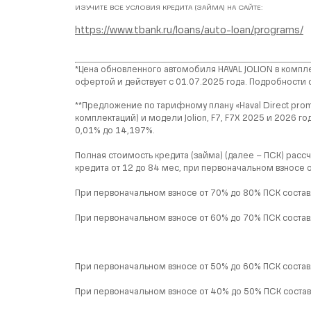
ИЗУЧИТЕ ВСЕ УСЛОВИЯ КРЕДИТА (ЗАЙМА) НА САЙТЕ:
https://www.tbank.ru/loans/auto-loan/programs/
*Цена обновленного автомобиля HAVAL JOLION в компле
офертой и действует с 01.07.2025 года. Подробности 
**Предложение по тарифному плану «Haval Direct prom
комплектаций) и модели Jolion, F7, F7X 2025 и 2026 г
0,01% до 14,197%.
Полная стоимость кредита (займа) (далее – ПСК) рассч
кредита от 12 до 84 мес, при первоначальном взносе 
При первоначальном взносе от 70% до 80% ПСК составл
При первоначальном взносе от 60% до 70% ПСК составл
При первоначальном взносе от 50% до 60% ПСК составл
При первоначальном взносе от 40% до 50% ПСК составл