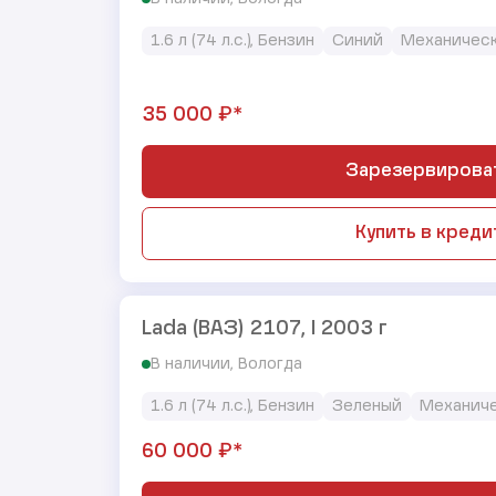
1.6 л (74 л.с.), Бензин
Синий
Механичес
₽*
35 000
Зарезервирова
Купить в креди
Lada (ВАЗ) 2107, I 2003 г
В наличии, Вологда
1.6 л (74 л.с.), Бензин
Зеленый
Механич
₽*
60 000