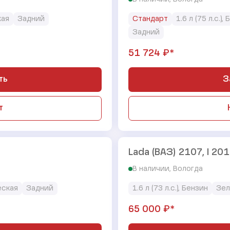
кая
Задний
Стандарт
1.6 л (75 л.с.),
Задний
₽*
51 724
ть
З
т
Lada (ВАЗ) 2107, I 201
В наличии, Вологда
еская
Задний
1.6 л (73 л.с.), Бензин
Зел
₽*
65 000