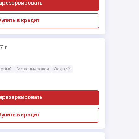
арезервировать
Купить в кредит
7 г
жевый
Механическая
Задний
арезервировать
Купить в кредит