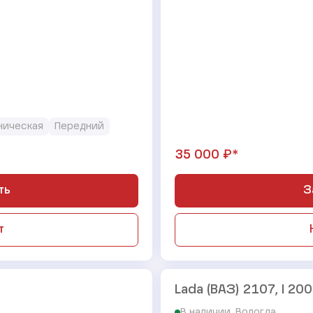
ническая
Передний
₽*
35 000
ть
З
т
Lada (ВАЗ) 2107, I 200
В наличии, Вологда