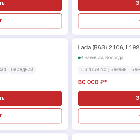
ть
З
т
Lada (ВАЗ) 2106, I 198
В наличии, Вологда
кая
Передний
1.3 л (69 л.с.), Бензин
Бе
₽*
80 000
ть
З
т