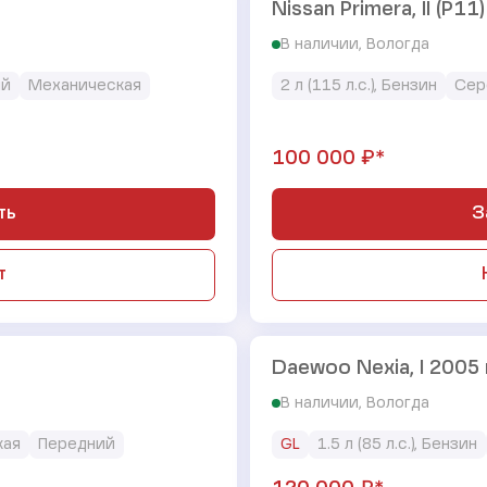
Nissan Primera, II (P11
В наличии, Вологда
ый
Механическая
2 л (115 л.с.), Бензин
Сер
₽*
100 000
ть
З
т
Daewoo Nexia, I 2005 
В наличии, Вологда
кая
Передний
GL
1.5 л (85 л.с.), Бензин