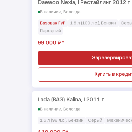
Daewoo Nexia, I Рестайлинг 2012 г
В наличии, Вологда
Базовая ГУР
1.6 л (109 л.с.), Бензин
Сер
Передний
₽*
99 000
Зарезервирова
Купить в креди
Lada (ВАЗ) Kalina, I 2011 г
В наличии, Вологда
1.6 л (98 л.с.), Бензин
Серый
Механичес