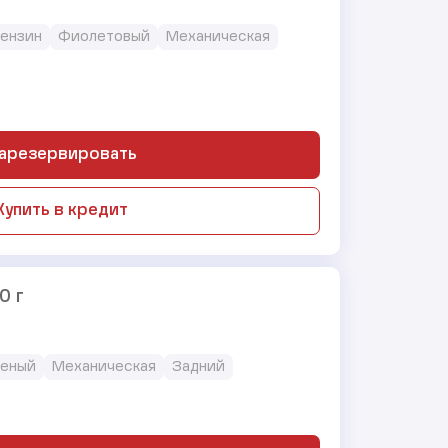
 Бензин
Фиолетовый
Механическая
арезервировать
Купить в кредит
0 г
еный
Механическая
Задний